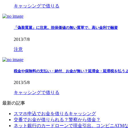
キャッシングで借りる
「偽装質屋」に注意。担保価値の無い質草で、高い金利で融資
2013/7/8
注意
税金や保険料の支払い・納付、お金が無い？延滞金・延滞税を払う
2013/5/8
キャッシングで借りる
最新の記事
スマホ申込でお金を借りるキャッシング
交番でお金が借りられる？警察から借金？
ネット銀行のカードローンで現金引出。コンビニATM