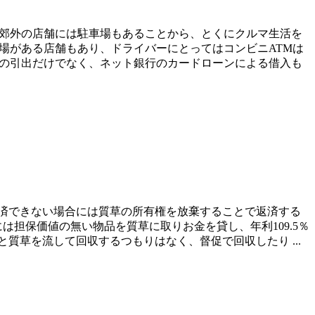
、郊外の店舗には駐車場もあることから、とくにクルマ生活を
場がある店舗もあり、ドライバーにとってはコンビニATMは
での引出だけでなく、ネット銀行のカードローンによる借入も
済できない場合には質草の所有権を放棄することで返済する
は担保価値の無い物品を質草に取りお金を貸し、年利109.5％
草を流して回収するつもりはなく、督促で回収したり ...