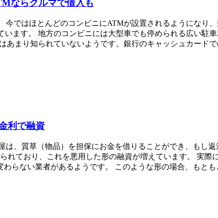
TMならクルマで借入も
 今ではほとんどのコンビニにATMが設置されるようになり
ています。 地方のコンビニには大型車でも停められる広い駐車
とはあまり知られていないようです。銀行のキャッシュカード
金利で融資
質屋は、質草（物品）を担保にお金を借りることができ、もし返
認められており、これを悪用した形の融資が増えています。 実際に
わらない業者があるようです。 このような形の場合、もともと質