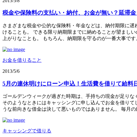
2013/5/8
税金や保険料の支払い・納付、お金が無い？延滞金
さまざまな税金や公的な保険料・年金などは、納付期限に遅
けることも。 できる限り納期限までに納めることが望ましい
上がりなことも。 もちろん、納期限を守るのが一番大事です
お金を借りること
2013/5/6
5月の連休明けにローン申込！生活費を借りて給料
ゴールデンウィークが過ぎた時期は、手持ちの現金が足りなく
そのようなときにはキャッシングに申し込んでお金を借りてし
うな前向きな借金は決して悪いものではありません。 毎月
キャッシングで借りる