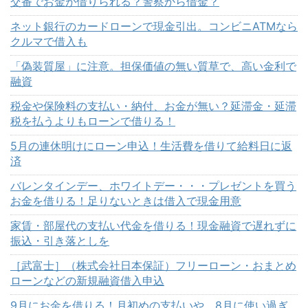
交番でお金が借りられる？警察から借金？
ネット銀行のカードローンで現金引出。コンビニATMなら
クルマで借入も
「偽装質屋」に注意。担保価値の無い質草で、高い金利で
融資
税金や保険料の支払い・納付、お金が無い？延滞金・延滞
税を払うよりもローンで借りる！
5月の連休明けにローン申込！生活費を借りて給料日に返
済
バレンタインデー、ホワイトデー・・・プレゼントを買う
お金を借りる！足りないときは借入で現金用意
家賃・部屋代の支払い代金を借りる！現金融資で遅れずに
振込・引き落としを
［武富士］（株式会社日本保証）フリーローン・おまとめ
ローンなどの新規融資借入申込
9月にお金を借りる！月初めの支払いや、8月に使い過ぎ