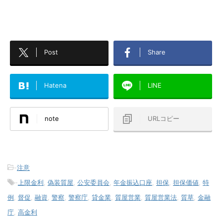
Post
Share
Hatena
LINE
note
URLコピー
-
注意
-
上限金利
,
偽装質屋
,
公安委員会
,
年金振込口座
,
担保
,
担保価値
,
特
例
,
督促
,
融資
,
警察
,
警察庁
,
貸金業
,
質屋営業
,
質屋営業法
,
質草
,
金融
庁
,
高金利