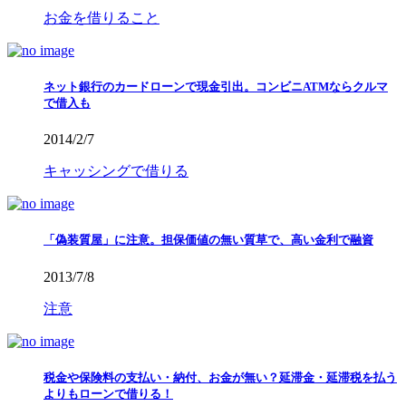
お金を借りること
ネット銀行のカードローンで現金引出。コンビニATMならクルマ
で借入も
2014/2/7
キャッシングで借りる
「偽装質屋」に注意。担保価値の無い質草で、高い金利で融資
2013/7/8
注意
税金や保険料の支払い・納付、お金が無い？延滞金・延滞税を払う
よりもローンで借りる！