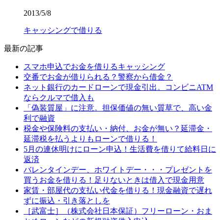
2013/5/8
キャッシングで借りる
最新の記事
スマホ申込でお金を借りるキャッシング
交番でお金が借りられる？警察から借金？
ネット銀行のカードローンで現金引出。コンビニATM
ならクルマで借入も
「偽装質屋」に注意。担保価値の無い質草で、高い金
利で融資
税金や保険料の支払い・納付、お金が無い？延滞金・
延滞税を払うよりもローンで借りる！
5月の連休明けにローン申込！生活費を借りて給料日に
返済
バレンタインデー、ホワイトデー・・・プレゼントを
買うお金を借りる！足りないときは借入で現金用意
家賃・部屋代の支払い代金を借りる！現金融資で遅れ
ずに振込・引き落としを
［武富士］（株式会社日本保証）フリーローン・おま