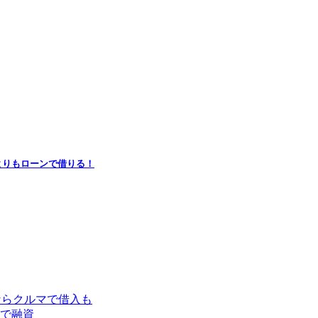
よりもローンで借りる！
ならクルマで借入も
で融資