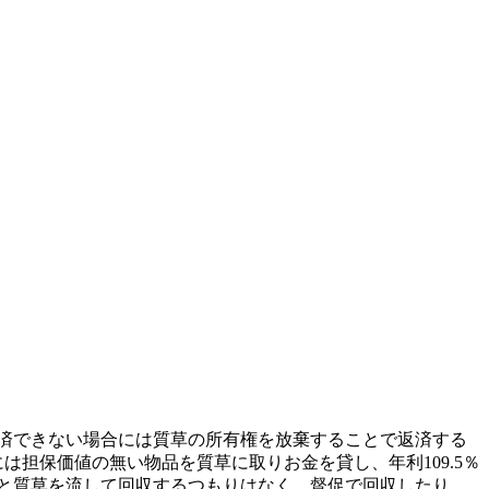
済できない場合には質草の所有権を放棄することで返済する
は担保価値の無い物品を質草に取りお金を貸し、年利109.5％
草を流して回収するつもりはなく、督促で回収したり ...