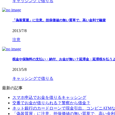
キャッシングで借りる
「偽装質屋」に注意。担保価値の無い質草で、高い金利で融資
2013/7/8
注意
税金や保険料の支払い・納付、お金が無い？延滞金・延滞税を払う
2013/5/8
キャッシングで借りる
最新の記事
スマホ申込でお金を借りるキャッシング
交番でお金が借りられる？警察から借金？
ネット銀行のカードローンで現金引出。コンビニATM
「偽装質屋」に注意。担保価値の無い質草で、高い金利