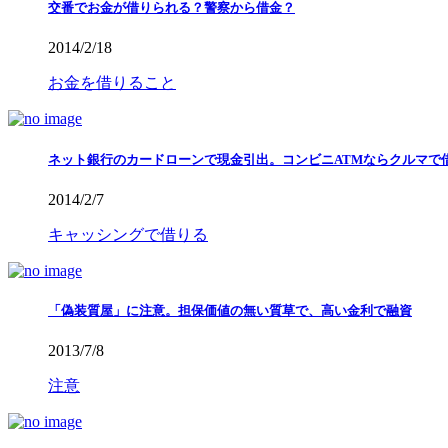
交番でお金が借りられる？警察から借金？
2014/2/18
お金を借りること
ネット銀行のカードローンで現金引出。コンビニATMならクルマで
2014/2/7
キャッシングで借りる
「偽装質屋」に注意。担保価値の無い質草で、高い金利で融資
2013/7/8
注意