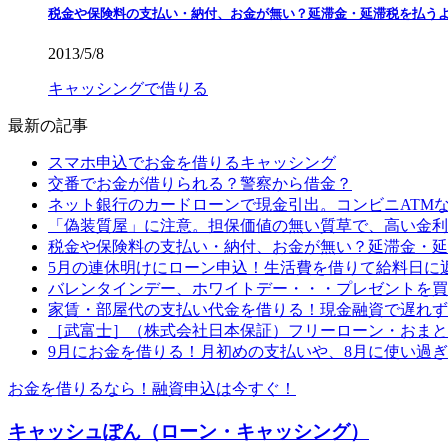
税金や保険料の支払い・納付、お金が無い？延滞金・延滞税を払う
2013/5/8
キャッシングで借りる
最新の記事
スマホ申込でお金を借りるキャッシング
交番でお金が借りられる？警察から借金？
ネット銀行のカードローンで現金引出。コンビニATM
「偽装質屋」に注意。担保価値の無い質草で、高い金利
税金や保険料の支払い・納付、お金が無い？延滞金・延
5月の連休明けにローン申込！生活費を借りて給料日に
バレンタインデー、ホワイトデー・・・プレゼントを買
家賃・部屋代の支払い代金を借りる！現金融資で遅れず
［武富士］（株式会社日本保証）フリーローン・おまと
9月にお金を借りる！月初めの支払いや、8月に使い過
お金を借りるなら！融資申込は今すぐ！
キャッシュぽん（ローン・キャッシング）